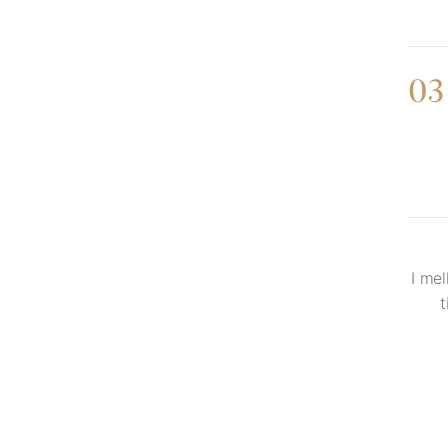
03
I me
t