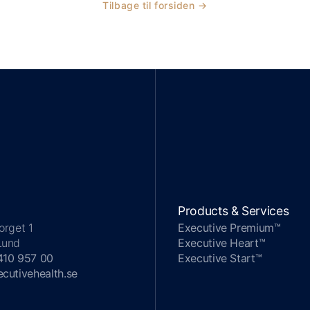
Tilbage til forsiden →
Products & Services
orget 1
Executive Premium™
Lund
Executive Heart™
410 957 00
Executive Start™
cutivehealth.se