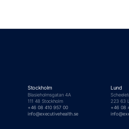
Stockholm
Lund
Blasieholmsgatan 4A
Scheelet
111 48 Stockholm
223 63 
+46 08 410 957 00
+46 08 
info@executivehealth.se
info@exe