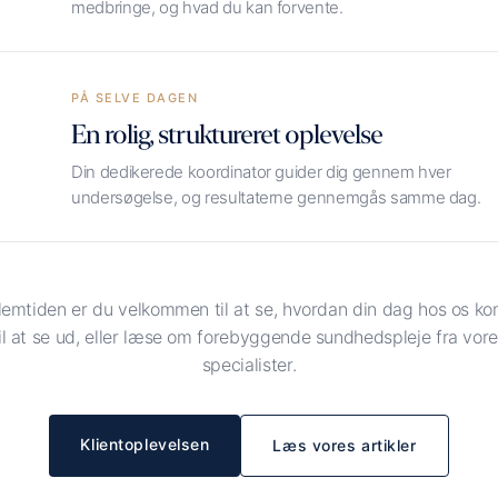
medbringe, og hvad du kan forvente.
PÅ SELVE DAGEN
En rolig, struktureret oplevelse
Din dedikerede koordinator guider dig gennem hver
undersøgelse, og resultaterne gennemgås samme dag.
llemtiden er du velkommen til at se, hvordan din dag hos os k
il at se ud, eller læse om forebyggende sundhedspleje fra vor
specialister.
Klientoplevelsen
Læs vores artikler