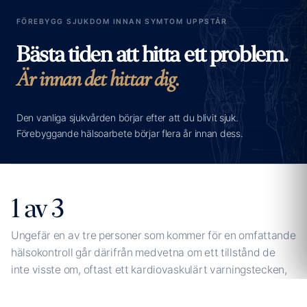
FÖREBYGG SJUKDOM INNAN SYMTOM UPPSTÅR
Bästa tiden att hitta ett problem.
Är innan det hittar dig.
Den vanliga sjukvården börjar efter att du blivit sjuk.
Förebyggande hälsoarbete börjar flera år innan dess.
1 av 3
Ungefär en av tre personer som kommer för en omfattande
hälsokontroll går därifrån medvetna om ett tillstånd de
inte visste om, oftast ett kardiovaskulärt varningstecken,
ibland en tidig förändring som upptäcks på bilddiagnostik,
ibland något mer allvarligt som för det mesta upptäckts i