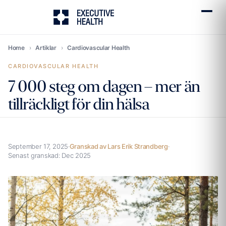
Home
›
Artiklar
›
Cardiovascular Health
CARDIOVASCULAR HEALTH
7 000 steg om dagen – mer än
tillräckligt för din hälsa
September 17, 2025
·
Granskad av Lars Erik Strandberg
·
Senast granskad:
Dec 2025