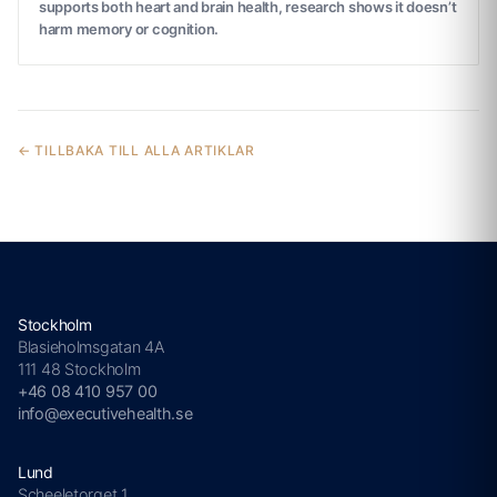
supports both heart and brain health, research shows it doesn’t
harm memory or cognition.
← TILLBAKA TILL ALLA ARTIKLAR
Stockholm
Blasieholmsgatan 4A
111 48 Stockholm
+46 08 410 957 00
info@executivehealth.se
Lund
Scheeletorget 1