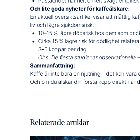
Påståendet har helt enkelt svagt empiriskt
Och lite goda nyheter för kaffeälskare:
En aktuell översiktsartikel visar att måttlig k
liv och lägre sjukdomsrisk.
10–15 % lägre dödsrisk hos dem som dric
Cirka 15 % lägre risk för dödlighet relater
3–5 koppar per dag.
Obs: De flesta studier är observationella
Sammanfattning:
Kaffe är inte bara en njutning – det kan vara e
Och om du älskar din första kopp direkt när d
Relaterade artiklar