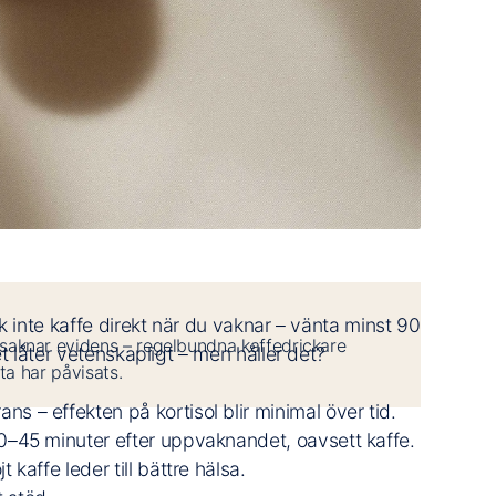
k inte kaffe direkt när du vaknar – vänta minst 90
saknar evidens – regelbundna kaffedrickare
t låter vetenskapligt – men håller det?
ta har påvisats.
ns – effekten på kortisol blir minimal över tid.
 30–45 minuter efter uppvaknandet, oavsett kaffe.
 kaffe leder till bättre hälsa.