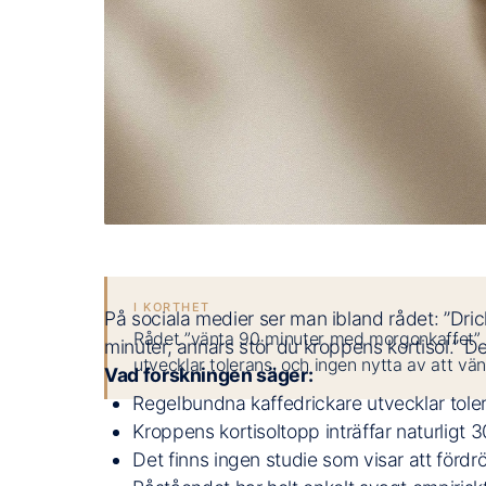
I KORTHET
På sociala medier ser man ibland rådet: ”Dric
Rådet ”vänta 90 minuter med morgonkaffet” 
minuter, annars stör du kroppens kortisol.” De
utvecklar tolerans, och ingen nytta av att vän
Vad forskningen säger:
Regelbundna kaffedrickare utvecklar tolera
Kroppens kortisoltopp inträffar naturligt
Det finns ingen studie som visar att fördröjt