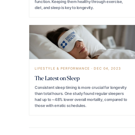
function. Keeping them healthy through exercise,
diet, and sleep is key to longevity.
LIFESTYLE & PERFORMANCE · DEC 04, 2023
The Latest on Sleep
Consistent sleep timing is more crucial for longevity
than total hours. One study found regular sleepers
had up to ~48% lower overall mortality, compared to
those with erratic schedules.