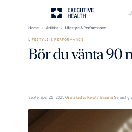
U
Home
›
Artiklar
›
Lifestyle & Performance
LIFESTYLE & PERFORMANCE
Bör du vänta 90 
September 22, 2025
·
Granskad av Kerstin Brismar
·
Senast gr