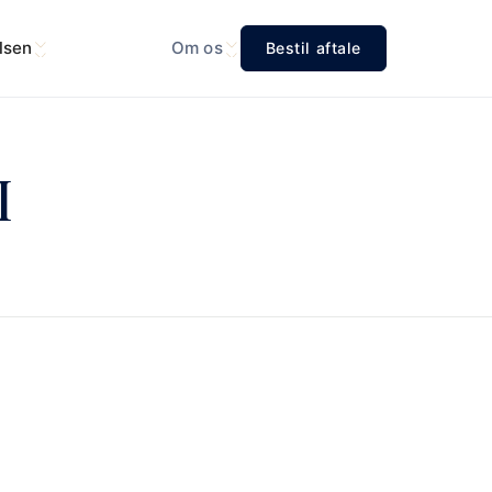
lsen
Om os
Bestil aftale
I