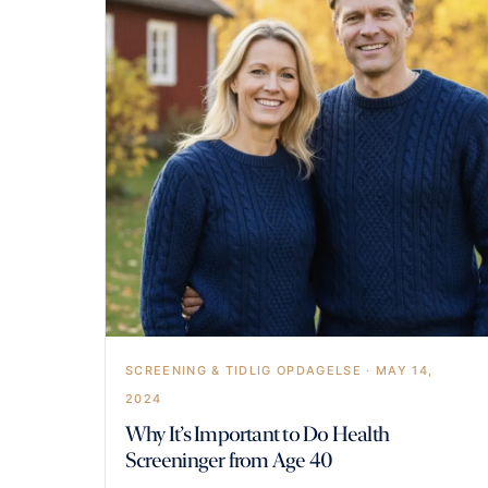
SCREENING & TIDLIG OPDAGELSE · MAY 14,
2024
Why It’s Important to Do Health
Screeninger from Age 40