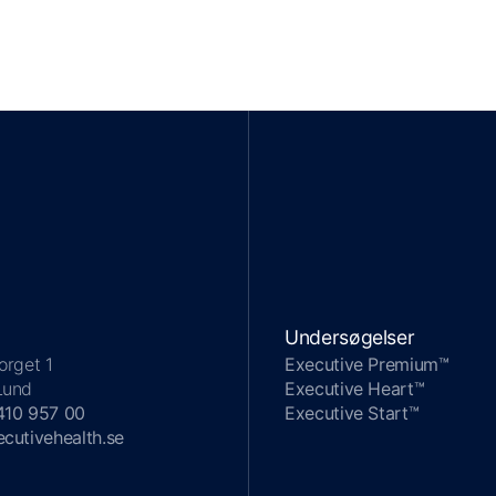
Undersøgelser
orget 1
Executive Premium™
Lund
Executive Heart™
410 957 00
Executive Start™
cutivehealth.se