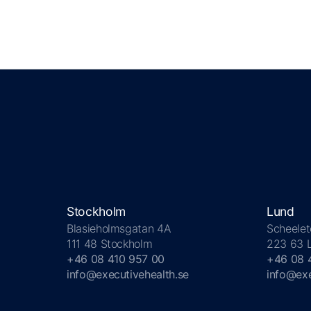
Stockholm
Lund
Blasieholmsgatan 4A
Scheelet
111 48 Stockholm
223 63 
+46 08 410 957 00
+46 08 
info@executivehealth.se
info@exe