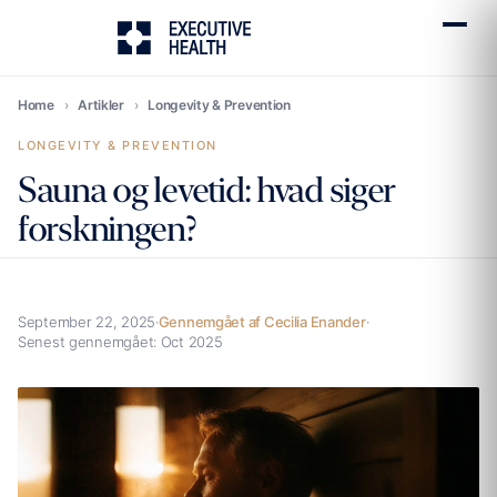
Home
›
Artikler
›
Longevity & Prevention
LONGEVITY & PREVENTION
Sauna og levetid: hvad siger
forskningen?
September 22, 2025
·
Gennemgået af Cecilia Enander
·
Senest gennemgået:
Oct 2025