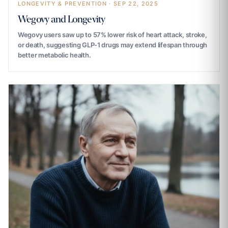
LONGEVITY & PREVENTION · SEP 22, 2025
Wegovy and Longevity
Wegovy users saw up to 57% lower risk of heart attack, stroke,
or death, suggesting GLP-1 drugs may extend lifespan through
better metabolic health.