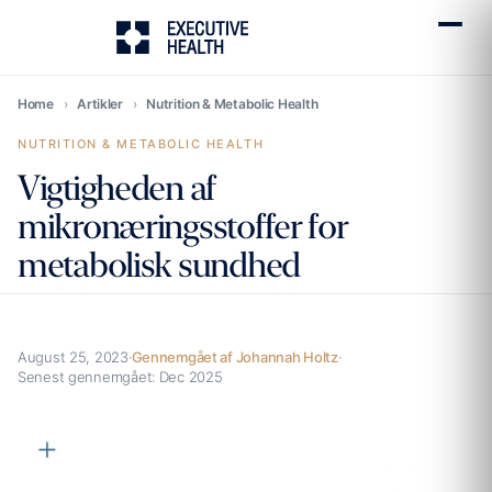
Home
›
Artikler
›
Nutrition & Metabolic Health
NUTRITION & METABOLIC HEALTH
Vigtigheden af
mikronæringsstoffer for
metabolisk sundhed
August 25, 2023
·
Gennemgået af Johannah Holtz
·
Senest gennemgået:
Dec 2025