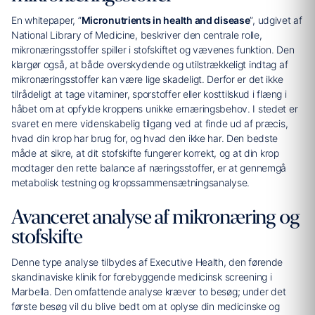
En whitepaper, ”
Micronutrients in health and disease
”, udgivet af
National Library of Medicine, beskriver den centrale rolle,
mikronæringsstoffer spiller i stofskiftet og vævenes funktion. Den
klargør også, at både overskydende og utilstrækkeligt indtag af
mikronæringsstoffer kan være lige skadeligt. Derfor er det ikke
tilrådeligt at tage vitaminer, sporstoffer eller kosttilskud i flæng i
håbet om at opfylde kroppens unikke ernæringsbehov. I stedet er
svaret en mere videnskabelig tilgang ved at finde ud af præcis,
hvad din krop har brug for, og hvad den ikke har. Den bedste
måde at sikre, at dit stofskifte fungerer korrekt, og at din krop
modtager den rette balance af næringsstoffer, er at gennemgå
metabolisk testning og kropssammensætningsanalyse.
Avanceret analyse af mikronæring og
stofskifte
Denne type analyse tilbydes af Executive Health, den førende
skandinaviske klinik for forebyggende medicinsk screening i
Marbella. Den omfattende analyse kræver to besøg; under det
første besøg vil du blive bedt om at oplyse din medicinske og