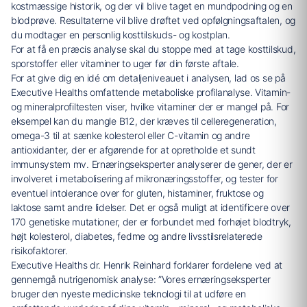
kostmæssige historik, og der vil blive taget en mundpodning og en
blodprøve. Resultaterne vil blive drøftet ved opfølgningsaftalen, og
du modtager en personlig kosttilskuds- og kostplan.
For at få en præcis analyse skal du stoppe med at tage kosttilskud,
sporstoffer eller vitaminer to uger før din første aftale.
For at give dig en idé om detaljeniveauet i analysen, lad os se på
Executive Healths omfattende metaboliske profilanalyse. Vitamin-
og mineralprofiltesten viser, hvilke vitaminer der er mangel på. For
eksempel kan du mangle B12, der kræves til celleregeneration,
omega-3 til at sænke kolesterol eller C-vitamin og andre
antioxidanter, der er afgørende for at opretholde et sundt
immunsystem mv. Ernæringseksperter analyserer de gener, der er
involveret i metabolisering af mikronæringsstoffer, og tester for
eventuel intolerance over for gluten, histaminer, fruktose og
laktose samt andre lidelser. Det er også muligt at identificere over
170 genetiske mutationer, der er forbundet med forhøjet blodtryk,
højt kolesterol, diabetes, fedme og andre livsstilsrelaterede
risikofaktorer.
Executive Healths dr. Henrik Reinhard forklarer fordelene ved at
gennemgå nutrigenomisk analyse: ”Vores ernæringseksperter
bruger den nyeste medicinske teknologi til at udføre en