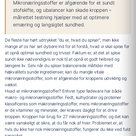
Mikronæringsstoffer er afgørende for et sundt
stofskifte, og ubalancer kan skade kroppen –
målrettet testning hjælper med at optimere
ernæring og langsigtet sundhed.
De fleste har hørt udtrykket ”du er, hvad du spiser”, men ikke
mange af os har set dybere ind for at forstå, hvad vi skal spise for
at opnå optimal sundhed og trivsel. Faktum er, at det at spise
sundt ikke nødvendigvis er nok til at opnå et godt helbred og
længere liv. Selv når du spiser balancerede måltider med
højkvalitets sunde ingredienser, kan du mangle vitale
mikronæringsstoffer, som er afgørende for kroppens udvikling og
vækst.
Hvad er mikronæringsstoffer? Enhver type fødevare har både
makro- og mikronæringsstoffer. Fedt, kulhydrater og proteiner
klassificeres som makronæringsstoffer, mens mikronæringsstoffer
er de vitaminer og mineraler, der kræves dagligt for at drive
kroppen. Kroppen har brug for 27 mikronæringsstoffer, og det kan
være vanskeligt at sikre, at du får nok af hver. Problemet er, at
hvis du ikke har nok mikronæringsstoffer, fungerer du ikke ved fuld
kapacitet.