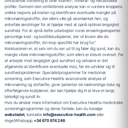
omfattende vurdering af dine vitamin-, mineral- og metaboliske
profiler. Gennem den omfattende analyse kan vi vurdere kroppens
unikke respons på kosten og identificere eventuelle mangler på
mikronæringsstoffer, der ellers ville gå ubemærket hen, og
anbefale ændringer for at hjælpe med at opnå optimal langsigtet
sundhed. For at opnå dette udarbejder vores ernæringseksperter
personlige kost- og kosttilskudsplaner, der vil levere alle de
mikronæringsstoffer, din krop specifikt har brug for.”
Konklusionen er, at selv om du ser ud til og føler dig sund, kan du
mangle vitale mikronæringsstoffer, som ellers er blevet overset. For
at arbejde mod langsigtet god sundhed og velvære er det
afgørende at identificere eventuelle risici, før de udvikler sig til
sundhedsproblemer. Specialistprogrammer for medicinsk
screening, som Executive Healths avancerede analyse af
mikronæring og stofskifte, giver patienter de nødvendige data og
efterfølgende kostplaner, der kan hjælpe dig til at leve et langt,
lykkeligt og sundt liv.
Hvis du ønsker mere information om Executive Healths medicinske
screeningprogrammer og deres fordele, kan du besøge
webstedet
, kontakte
info@executive-health.com
eller
ringe/Whatsapp
+34 670 674 246
.