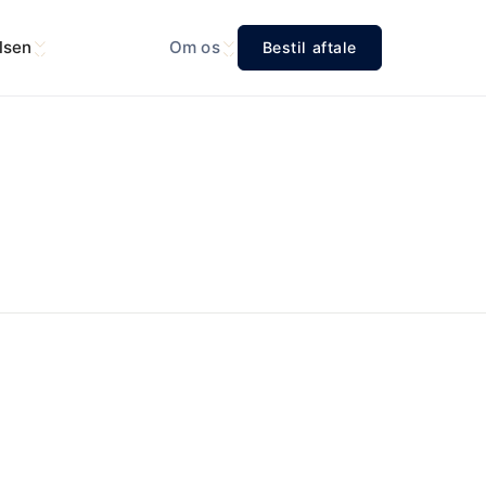
lsen
Om os
Bestil aftale