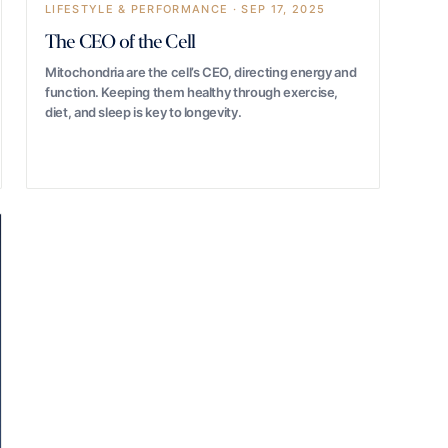
LIFESTYLE & PERFORMANCE · SEP 17, 2025
The CEO of the Cell
Mitochondria are the cell’s CEO, directing energy and
function. Keeping them healthy through exercise,
diet, and sleep is key to longevity.