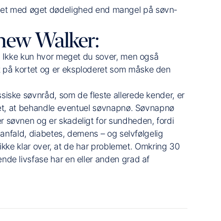
et med øget dødelighed end mangel på søvn­
hew Walker:
 … Ikke kun hvor meget du sover, men også
 på kortet og er eksploderet som måske den
iske søvnråd, som de fleste allerede kender, er
itet, at behandle eventuel søvnapnø. Søvnapnø
 søvnen og er skadeligt for sundheden, fordi
teanfald, diabetes, demens – og selvfølgelig
r ikke klar over, at de har problemet. Omkring 30
de livsfase har en eller anden grad af