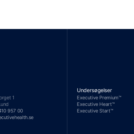
Undersøgelser
orget 1
Executive Premium™
Lund
Executive Heart™
410 957 00
Executive Start™
cutivehealth.se