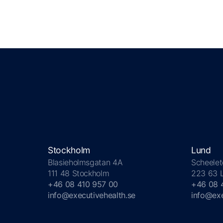
Stockholm
Lund
Blasieholmsgatan 4A
Scheelet
111 48 Stockholm
223 63 
+46 08 410 957 00
+46 08 
info@executivehealth.se
info@exe