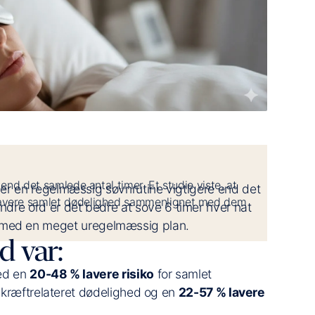
 end det samlede antal timer. Et studie viste, at
liv er en regelmæssig søvnrutine vigtigere end det
 lavere samlet dødelighed sammenlignet med dem
andre ord er det bedre at sove 6 timer hver nat
r med en meget uregelmæssig plan.
d var:
ed en
20-48 % lavere risiko
for samlet
 kræftrelateret dødelighed og en
22-57 % lavere