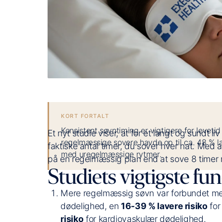
KORT FORTALT
Konsistent søvntiming er vigtigere for levetid
Et nyt studie viser, at for et langt og sundt 
regelmæssige sovere havde op til ca. 48 %
faktiske antal timer, du sover hver nat. Med 
med uregelmæssige rytmer.
på en regelmæssig plan end at sove 8 time
Studiets vigtigste fun
Mere regelmæssig søvn var forbundet m
dødelighed, en
16-39 % lavere risiko
for
risiko
for kardiovaskulær dødelighed.