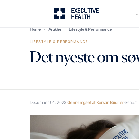
U
Home
›
Artikler
›
Lifestyle & Performance
LIFESTYLE & PERFORMANCE
Det nyeste om sø
December 04, 2023
·
Gennemgået af Kerstin Brismar
·
Senest