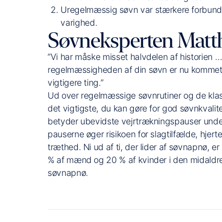
Uregelmæssig søvn var stærkere forbund
varighed.
Søvneksperten Matt
”Vi har måske misset halvdelen af historien
regelmæssigheden af din søvn er nu kommet
vigtigere ting.”
Ud over regelmæssige søvnrutiner og de klass
det vigtigste, du kan gøre for god søvnkval
betyder ubevidste vejrtrækningspauser under
pauserne øger risikoen for slagtilfælde, hjer
træthed. Ni ud af ti, der lider af søvnapnø, e
% af mænd og 20 % af kvinder i den midaldren
søvnapnø.