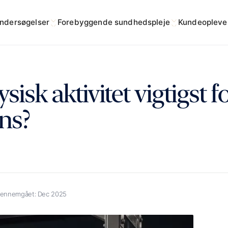
ndersøgelser
Forebyggende sundhedspleje
Kundeopleve
ysisk aktivitet vigtigst 
ns?
gennemgået:
Dec 2025