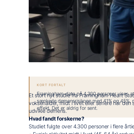
KORT FORTALT
Framingham-data på 4.300 personer viser, at 
Et stort nyt studie fra Framingham Heart Stud
sænkede demensrisikoen med 41% og 45%, mens
voksenalder, midt i livet eller senere har den 
effekt. Det er aldrig for sent.
udvikle demens.
Hvad fandt forskerne?
Studiet fulgte over 4.300 personer i flere årtie