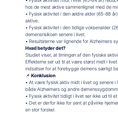
• Fysisk aktivitet midt i livet (45-64 år) red
hos de mest aktive sammenlignet med de min
• Fysisk aktivitet i den ældre alder (65-88 
aktive.
• Fysisk aktivitet i den tidlige voksenalde
demensrisikoen senere i livet.
• Resultaterne var lignende for Alzheimers 
Hvad betyder det?
Studiet viser, at timingen af den fysiske aktivit
Effekterne ser ud til at være størst midt i live
indsatser for at forebygge demens særligt bø
📌
Konklusion
• At være fysisk aktiv midt i livet og senere i
både Alzheimers og andre demenssygdomm
• Fysisk aktivitet tidligt i livet ser ikke ud 
• Det er derfor ikke for sent at påvirke hjern
en stor forskel.