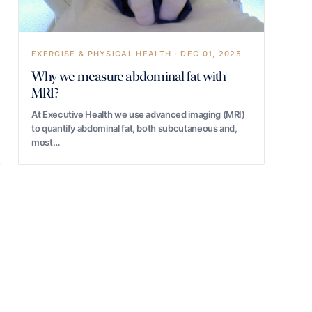
EXERCISE & PHYSICAL HEALTH · DEC 01, 2025
Why we measure abdominal fat with
MRI?
At Executive Health we use advanced imaging (MRI)
to quantify abdominal fat, both subcutaneous and,
most…