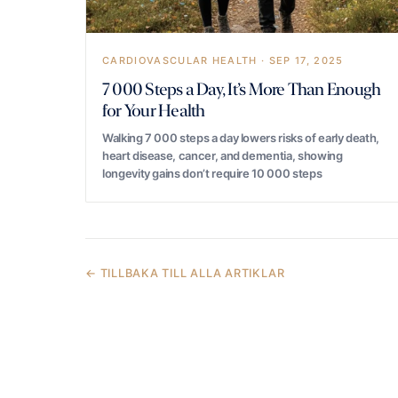
CARDIOVASCULAR HEALTH · SEP 17, 2025
7 000 Steps a Day, It’s More Than Enough
for Your Health
Walking 7 000 steps a day lowers risks of early death,
heart disease, cancer, and dementia, showing
longevity gains don’t require 10 000 steps
← TILLBAKA TILL ALLA ARTIKLAR