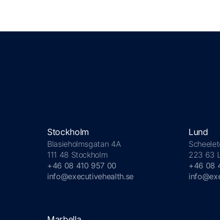
Stockholm
Lund
Blasieholmsgatan 4A
Scheelet
111 48 Stockholm
223 63 
+46 08 410 957 00
+46 08 
info@executivehealth.se
info@exe
Marbella