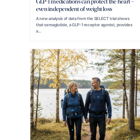
GLP-1 medications can protect the heart –
even independent of weight loss
A new analysis of data from the SELECT trial shows
that semaglutide, a GLP-1 receptor agonist, provides
a…