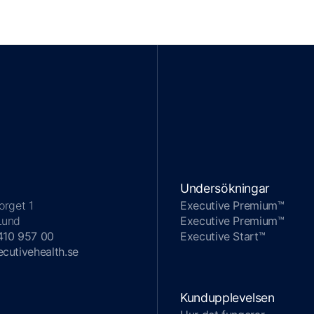
Undersökningar
orget 1
Executive Premium™
Lund
Executive Premium™
410 957 00
Executive Start™
cutivehealth.se
Kundupplevelsen