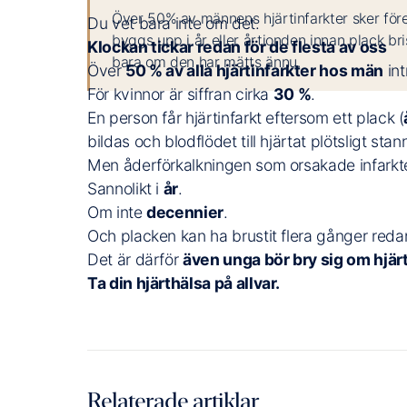
Över 50% av männens hjärtinfarkter sker före
Du vet bara inte om det.
byggs upp i år eller årtionden innan plack bris
Klockan tickar redan för de flesta av oss
bara om den har mätts ännu.
Över
50 % av alla hjärtinfarkter hos män
int
För kvinnor är siffran cirka
30 %
.
En person får hjärtinfarkt eftersom ett plack (
bildas och blodflödet till hjärtat plötsligt stan
Men åderförkalkningen som orsakade infarkte
Sannolikt i
år
.
Om inte
decennier
.
Och placken kan ha brustit flera gånger redan
Det är därför
även unga bör bry sig om hjär
Ta din hjärthälsa på allvar.
Relaterade artiklar