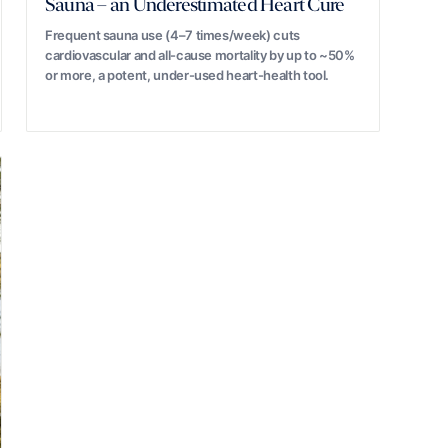
Sauna – an Underestimated Heart Cure
Frequent sauna use (4–7 times/week) cuts
cardiovascular and all-cause mortality by up to ~50%
or more, a potent, under-used heart-health tool.