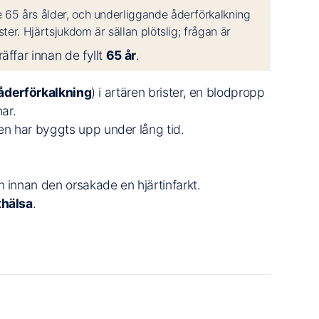
 65 års ålder, och underliggande åderförkalkning
ter. Hjärtsjukdom är sällan plötslig; frågan är
räffar innan de fyllt
65 år
.
åderförkalkning
) i artären brister, en blodpropp
nar.
n har byggts upp under lång tid.
 innan den orsakade en hjärtinfarkt.
thälsa
.