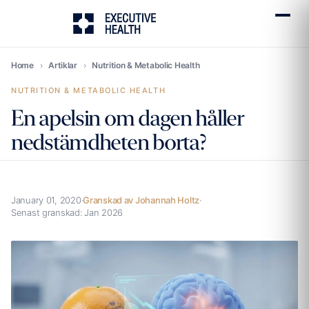
Home
›
Artiklar
›
Nutrition & Metabolic Health
NUTRITION & METABOLIC HEALTH
En apelsin om dagen håller
nedstämdheten borta?
January 01, 2020
·
Granskad av Johannah Holtz
·
Senast granskad:
Jan 2026