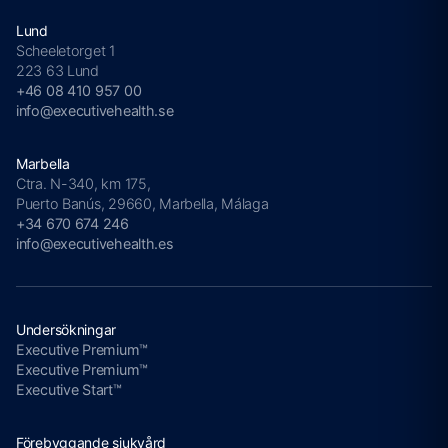
Lund
Scheeletorget 1
223 63 Lund
+46 08 410 957 00
info@executivehealth.se
Marbella
Ctra. N-340, km 175,
Puerto Banús, 29660, Marbella, Málaga
+34 670 674 246
info@executivehealth.es
Undersökningar
Executive Premium™
Executive Premium™
Executive Start™
Förebyggande sjukvård