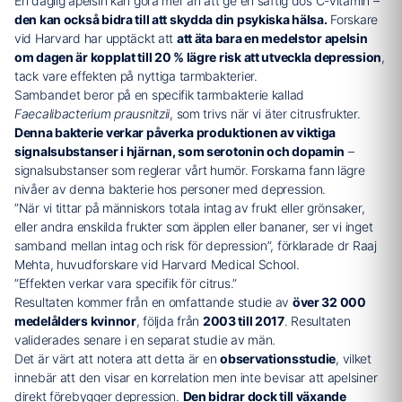
En daglig apelsin kan göra mer än att ge en saftig dos C-vitamin –
den kan också bidra till att skydda din psykiska hälsa.
Forskare
vid Harvard har upptäckt att
att äta bara en medelstor apelsin
om dagen är kopplat till 20 % lägre risk att utveckla depression
,
tack vare effekten på nyttiga tarmbakterier.
Sambandet beror på en specifik tarmbakterie kallad
Faecalibacterium prausnitzii
, som trivs när vi äter citrusfrukter.
Denna bakterie verkar påverka produktionen av viktiga
signalsubstanser i hjärnan, som serotonin och dopamin
–
signalsubstanser som reglerar vårt humör. Forskarna fann lägre
nivåer av denna bakterie hos personer med depression.
”När vi tittar på människors totala intag av frukt eller grönsaker,
eller andra enskilda frukter som äpplen eller bananer, ser vi inget
samband mellan intag och risk för depression”, förklarade dr Raaj
Mehta, huvudforskare vid Harvard Medical School.
”Effekten verkar vara specifik för citrus.”
Resultaten kommer från en omfattande studie av
över 32 000
medelålders kvinnor
, följda från
2003 till 2017
. Resultaten
validerades senare i en separat studie av män.
Det är värt att notera att detta är en
observationsstudie
, vilket
innebär att den visar en korrelation men inte bevisar att apelsiner
direkt förebygger depression.
Den bidrar dock till växande