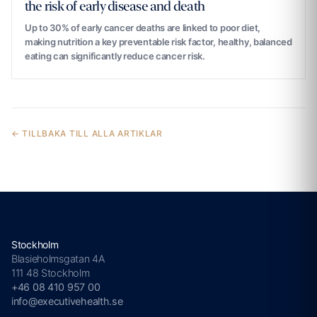
the risk of early disease and death
Up to 30% of early cancer deaths are linked to poor diet,
making nutrition a key preventable risk factor, healthy, balanced
eating can significantly reduce cancer risk.
← TILLBAKA TILL ALLA ARTIKLAR
Stockholm
Blasieholmsgatan 4A
111 48 Stockholm
+46 08 410 957 00
info@executivehealth.se